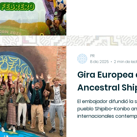
PR
8 dic 2025
2 min de lec
Gira Europea 
Ancestral Sh
El embajador difundió la 
pueblo Shipibo-Konibo a
internacionales contemp
embajador del pueblo ind
maestro de medicina ance