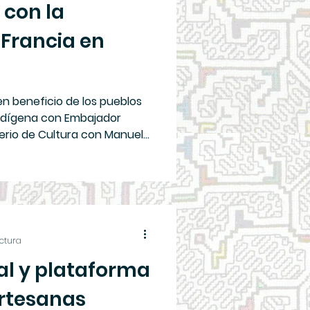
 con la
Francia en
en beneficio de los pueblos
ndígena con Embajador
terio de Cultura con Manuel
la embajada de Francia en
os y soluciones para los
 conversaron con la primera
pentier sobre los
los, como la defensa de sus
la reforestation con
ectura
que proteger los
al y plataforma
artesanas