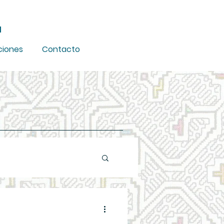
ú
iones
Contacto