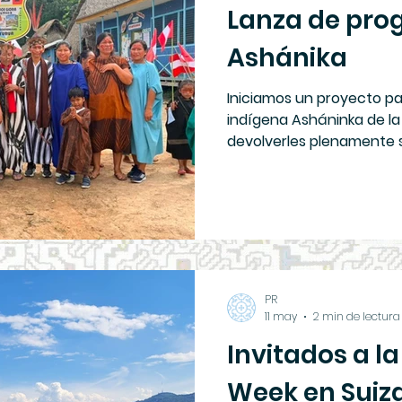
Lanza de pr
Ashánika
Iniciamos un proyecto pa
indígena Asháninka de l
devolverles plenamente 
de sus bosques.
PR
11 may
2 min de lectura
Invitados a l
Week en Suiz