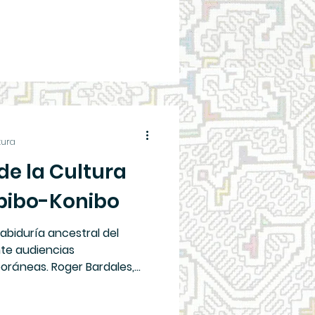
tura
de la Cultura
ipibo-Konibo
sabiduría ancestral del
nte audiencias
oráneas. Roger Bardales,
ígena Shipibo-Konibo y
stral, concluyó con éxito