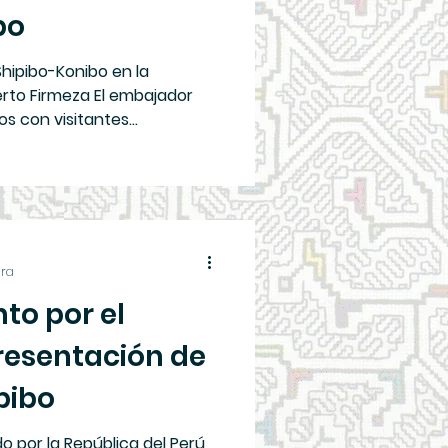
bo
Shipibo-Konibo en la
rto Firmeza El embajador
tos con visitantes
idad nativa Puerto Firmeza
ario de 69 años y de su
o artesanal. El evento
alorizar la cultura Shipiba
artesanas y más que todo su
ura
to por el
resentación de
pibo
o por la República del Perú