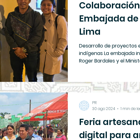
Colaboración
Embajada de 
Lima
Desarrollo de proyectos 
indígenas La embajada i
Roger Bardales y el Minis
Pedro Vasquez visitaron 
Lima en busca de proyect
comunidades nativas. Se
secretaria Stéphanie Car
nessesidades de los pueb
PR
terrenos con titulación, 
30 ago 2024
1 min de l
agroforestal conceptos 
Feria artesan
digital para 